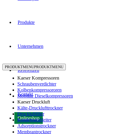
Produkte
Unternehmen
PRODUKTMENU
PRODUKTMENU
Referenzen
Kaeser Kompressoren
Schraubenverdichter
Kolbenkompressororen
Kontakt
Mobilair Dieselkompressoren
Kaeser Druckluft
Kälte-Drucklufttrockner
Druckluftfilter
Onlineshop
Kondensatableiter
Adsorptionstrockner
Membrantrockner