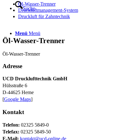
Öl-Wasser-Trenner
Suche
Druckluftmanagement-System
Druckluft für Zahntechnik
Menü
Menü
Öl-Wasser-Trenner
Öl-Wasser-Trenner
Adresse
UCD Drucklufttechnik GmbH
Hülsstraße 6
D-44625 Herne
[
Google Maps
]
Kontakt
Telefon:
02325 5849-0
Telefax:
02325 5849-50
E-Mail:
kontakt@ucd-online.de