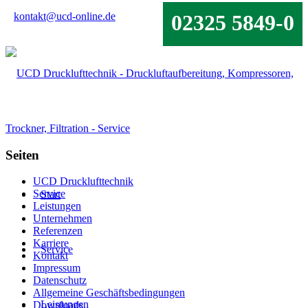
kontakt@ucd-online.de
02325 5849-0
Seiten
UCD Drucklufttechnik
Service
Start
Leistungen
Unternehmen
Referenzen
Karriere
Service
Kontakt
Impressum
Datenschutz
Allgemeine Geschäftsbedingungen
Leistungen
Downloads