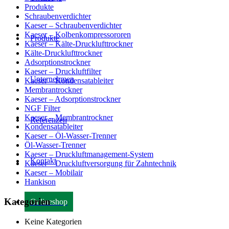
Produkte
Schraubenverdichter
Kaeser – Schraubenverdichter
Kaeser – Kolbenkompressororen
Produkte
Kaeser – Kälte-Drucklufttrockner
Kälte-Drucklufttrockner
Adsorptionstrockner
Kaeser – Druckluftfilter
Unternehmen
Kaeser – Kondensatableiter
Membrantrockner
Kaeser – Adsorptionstrockner
NGF Filter
Kaeser – Membrantrockner
Referenzen
Kondensatableiter
Kaeser – Öl-Wasser-Trenner
Öl-Wasser-Trenner
Kaeser – Druckluftmanagement-System
Kontakt
Kaeser – Druckluftversorgung für Zahntechnik
Kaeser – Mobilair
Hankison
Kategorien
Onlineshop
Keine Kategorien